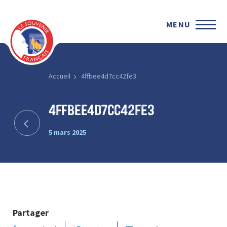
MENU
Accueil
4ffbee4d7cc42fe3
4ffbee4d7cc42fe3
5 mars 2025
Partager