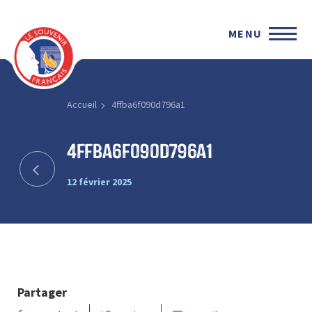
MENU
Accueil
4ffba6f090d796a1
4ffba6f090d796a1
12 février 2025
Partager