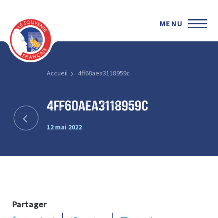
MENU
Accueil
4ff60aea3118959c
4ff60aea3118959c
12 mai 2022
Partager