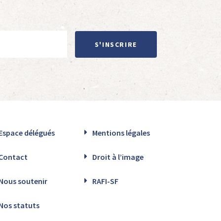
S'INSCRIRE
Espace délégués
Mentions légales
Contact
Droit à l’image
Nous soutenir
RAFI-SF
Nos statuts