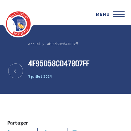
MENU
Accueil
4f95d58cd47807ff
4f95d58cd47807ff
7 juillet 2024
Partager