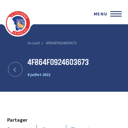
MENU
Accueil
4f864f0924603673
4f864f0924603673
8 juillet 2022
Partager