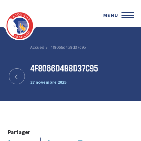
MENU
Accueil
4f8066d4b8d37c95
4f8066d4b8d37c95
27 novembre 2025
Partager