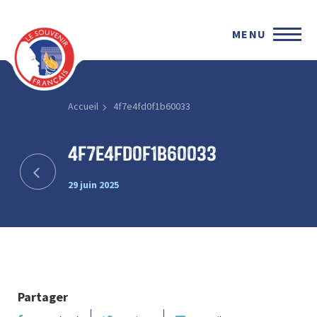
MENU
Accueil
4f7e4fd0f1b60033
4f7e4fd0f1b60033
29 juin 2025
Partager