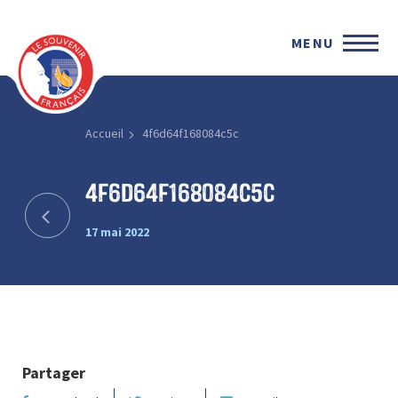
MENU
Accueil
4f6d64f168084c5c
4f6d64f168084c5c
17 mai 2022
Partager