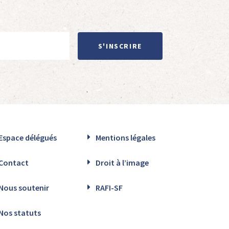
S'INSCRIRE
Espace délégués
Mentions légales
Contact
Droit à l’image
Nous soutenir
RAFI-SF
Nos statuts