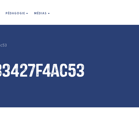
PÉDAGOGIE
MÉDIAS
ac53
83427f4ac53