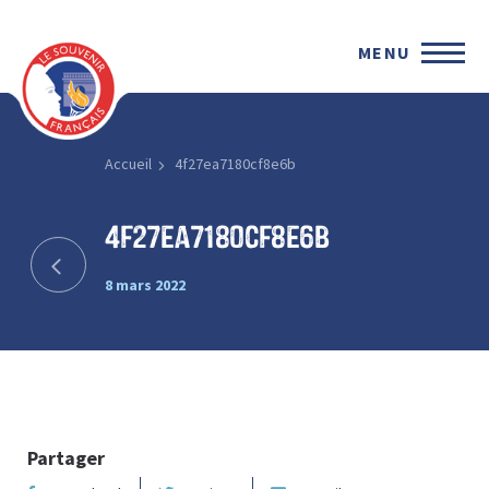
MENU
Accueil
4f27ea7180cf8e6b
4f27ea7180cf8e6b
8 mars 2022
Partager