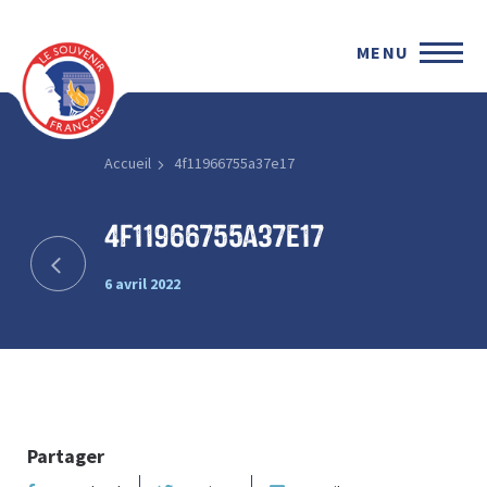
MENU
Accueil
4f11966755a37e17
4f11966755a37e17
6 avril 2022
Partager