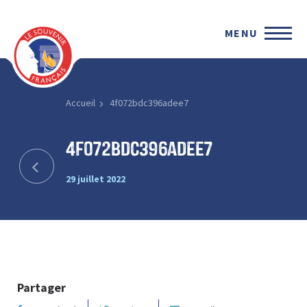
MENU
Accueil
4f072bdc396adee7
4f072bdc396adee7
29 juillet 2022
Partager