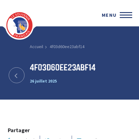
MENU
Accueil
4f03d60ee23abf14
4f03d60ee23abf14
26 juillet 2025
Partager