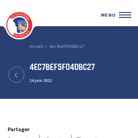
MENU
Accueil
4ec7bef5f04dbc27
4ec7bef5f04dbc27
14 juin 2022
Partager