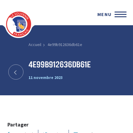
MENU
Accueil
4e99b912636db61e
4e99b912636db61e
11 novembre 2023
Partager