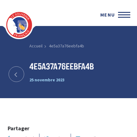
MENU
Accueil
4e5a37a76eebfa4b
4e5a37a76eebfa4b
25 novembre 2023
Partager