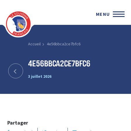
MENU
Accueil
4e56bbca2ce7bfc6
4e56bbca2ce7bfc6
3 juillet 2026
Partager