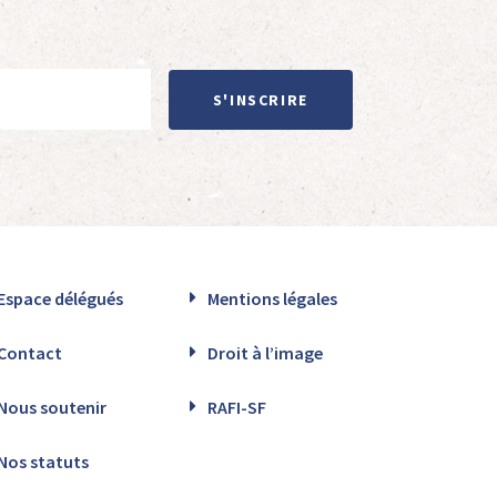
S'INSCRIRE
Espace délégués
Mentions légales
Contact
Droit à l’image
Nous soutenir
RAFI-SF
Nos statuts