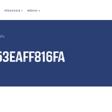
PÉDAGOGIE
MÉDIAS
6fa
53eaff816fa