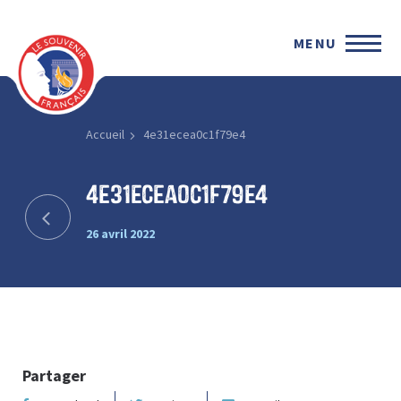
MENU
Accueil
4e31ecea0c1f79e4
4e31ecea0c1f79e4
26 avril 2022
Partager