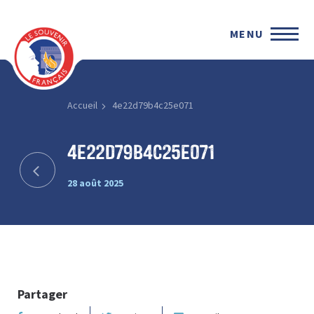
MENU
Accueil
4e22d79b4c25e071
4e22d79b4c25e071
28 août 2025
Partager