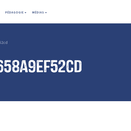
PÉDAGOGIE
MÉDIAS
52cd
658a9ef52cd