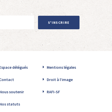
S'INSCRIRE
Espace délégués
Mentions légales
Contact
Droit à l’image
Nous soutenir
RAFI-SF
Nos statuts