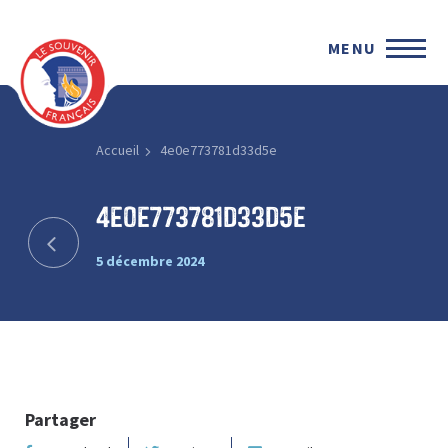
MENU
Accueil
4e0e773781d33d5e
4e0e773781d33d5e
5 décembre 2024
Partager