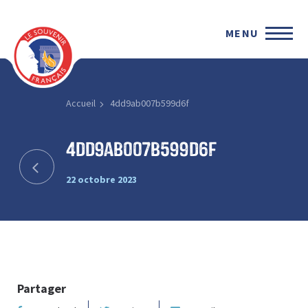
MENU
Accueil
4dd9ab007b599d6f
4dd9ab007b599d6f
22 octobre 2023
Partager