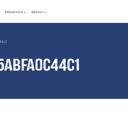
PÉDAGOGIE
MÉDIAS
44c1
5abfa0c44c1