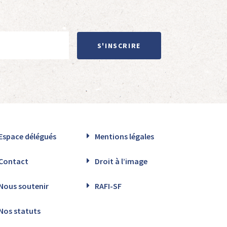
S'INSCRIRE
Espace délégués
Mentions légales
Contact
Droit à l’image
Nous soutenir
RAFI-SF
Nos statuts