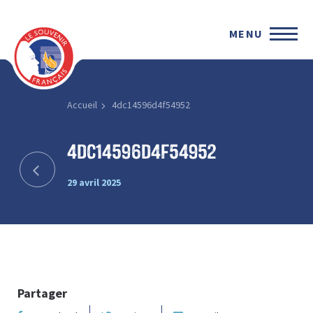
MENU
Accueil
4dc14596d4f54952
4dc14596d4f54952
29 avril 2025
Partager