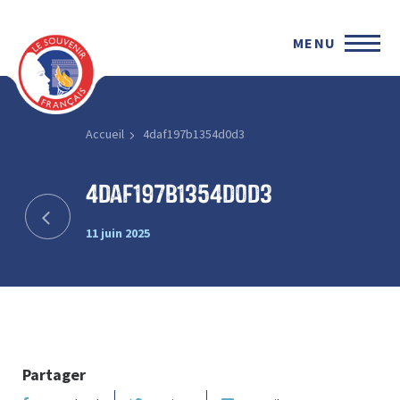
MENU
Accueil
4daf197b1354d0d3
4daf197b1354d0d3
11 juin 2025
Partager