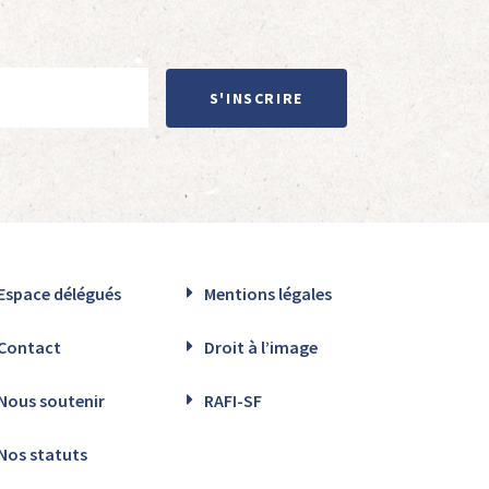
S'INSCRIRE
Espace délégués
Mentions légales
Contact
Droit à l’image
Nous soutenir
RAFI-SF
Nos statuts