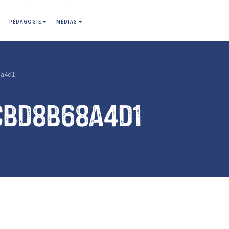
PÉDAGOGIE
MÉDIAS
8a4d1
cbd8b68a4d1