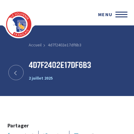
MENU
Accueil
4d7f2402e17df6b3
4d7f2402e17df6b3
2 juillet 2025
Partager