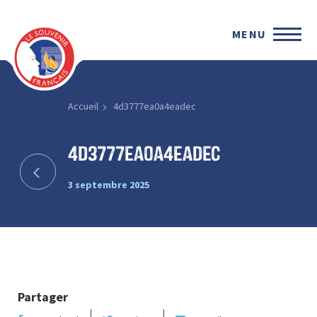
MENU
Accueil
4d3777ea0a4eadec
4d3777ea0a4eadec
3 septembre 2025
Partager