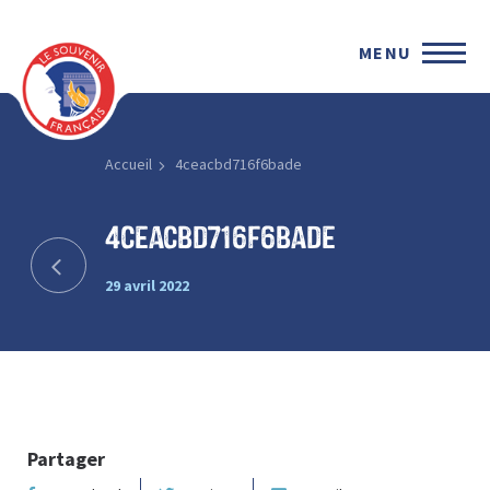
MENU
Accueil
4ceacbd716f6bade
4ceacbd716f6bade
29 avril 2022
Partager