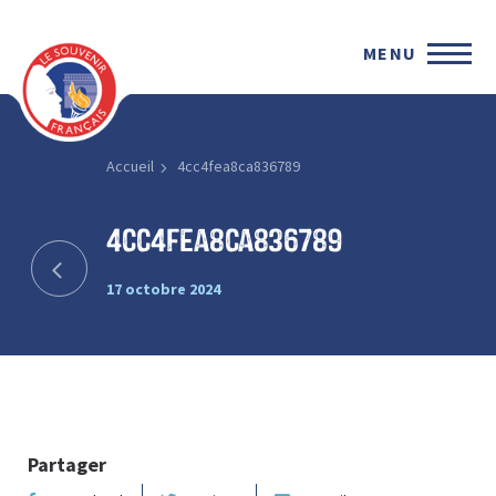
MENU
Accueil
4cc4fea8ca836789
4cc4fea8ca836789
17 octobre 2024
Partager