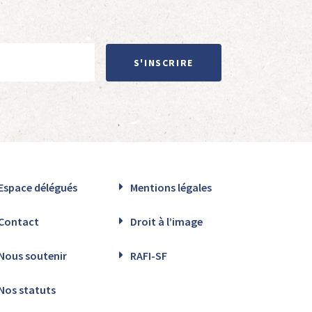
S'INSCRIRE
Espace délégués
Mentions légales
Contact
Droit à l’image
Nous soutenir
RAFI-SF
Nos statuts