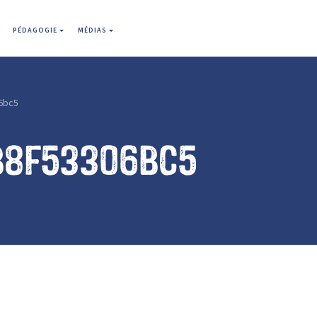
PÉDAGOGIE
MÉDIAS
6bc5
b8f53306bc5