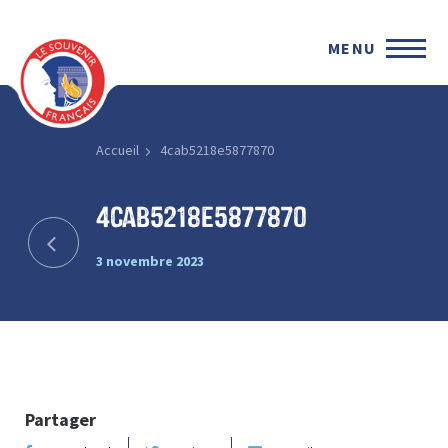
MENU
Accueil
4cab5218e5877870
4cab5218e5877870
3 novembre 2023
Partager