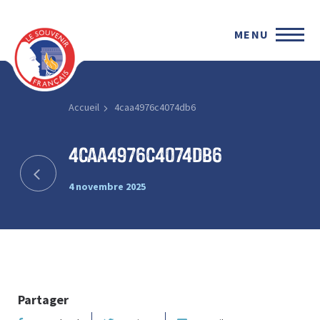
MENU
Accueil
4caa4976c4074db6
4caa4976c4074db6
4 novembre 2025
Partager