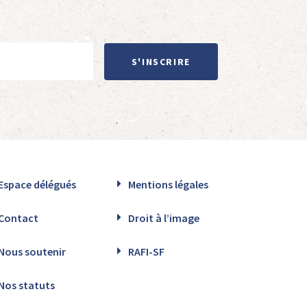
S'INSCRIRE
Espace délégués
Mentions légales
Contact
Droit à l’image
Nous soutenir
RAFI-SF
Nos statuts