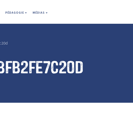
PÉDAGOGIE
MÉDIAS
c20d
bfb2fe7c20d