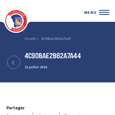
MENU
Accueil
4c90bae2b62a7a44
4c90bae2b62a7a44
21 juillet 2024
Partager