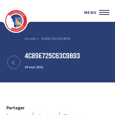
MENU
Accueil
4c89e725c63c9b93
4c89e725c63c9b93
30 mai 2022
Partager