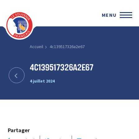
MENU
Accueil
4c139517326a2e67
4c139517326a2e67
4 juillet 2024
Partager