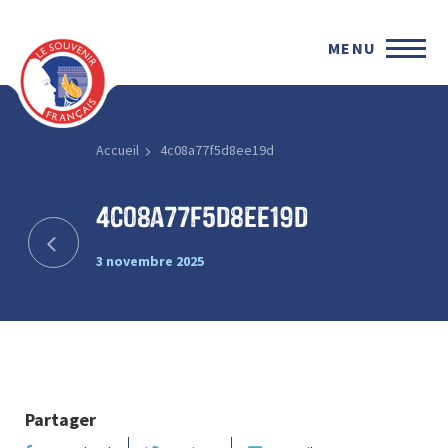
MENU
Accueil
4c08a77f5d8ee19d
4c08a77f5d8ee19d
3 novembre 2025
Partager