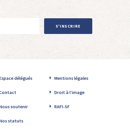
S'INSCRIRE
Espace délégués
Mentions légales
Contact
Droit à l’image
Nous soutenir
RAFI-SF
Nos statuts