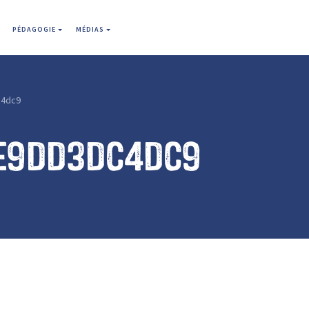
PÉDAGOGIE
MÉDIAS
c4dc9
e9dd3dc4dc9