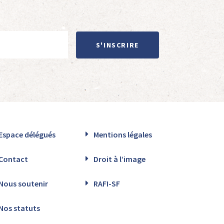
S'INSCRIRE
Espace délégués
Mentions légales
Contact
Droit à l’image
Nous soutenir
RAFI-SF
Nos statuts