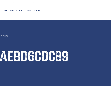
PÉDAGOGIE
MÉDIAS
cdc89
1aebd6cdc89