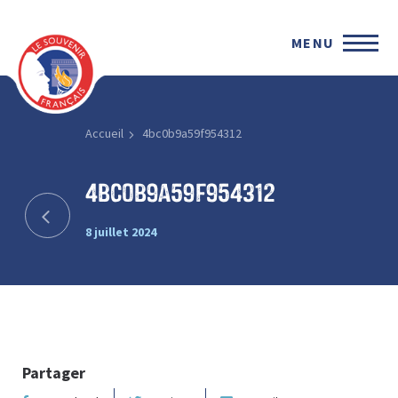
MENU
Accueil
4bc0b9a59f954312
4bc0b9a59f954312
8 juillet 2024
Partager