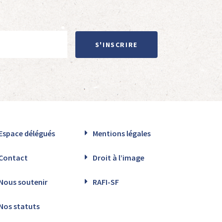
S'INSCRIRE
Espace délégués
Mentions légales
Contact
Droit à l’image
Nous soutenir
RAFI-SF
Nos statuts