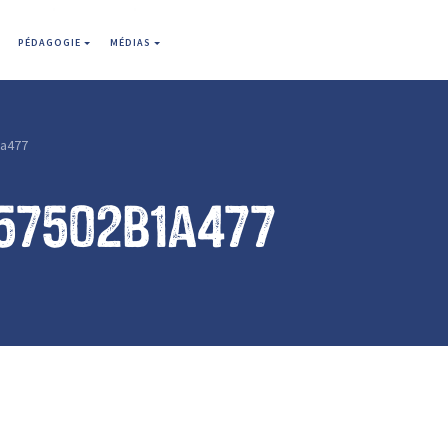
PÉDAGOGIE
MÉDIAS
a477
57502b1a477