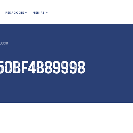
PÉDAGOGIE
MÉDIAS
9998
50bf4b89998