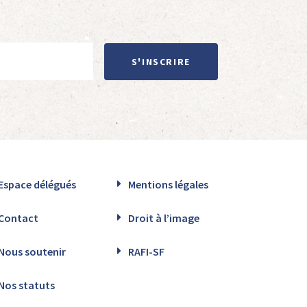
S'INSCRIRE
Espace délégués
Mentions légales
Contact
Droit à l’image
Nous soutenir
RAFI-SF
Nos statuts