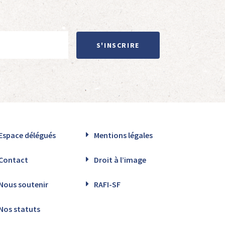
S'INSCRIRE
Espace délégués
Mentions légales
Contact
Droit à l’image
Nous soutenir
RAFI-SF
Nos statuts