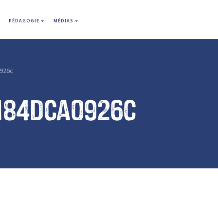
PÉDAGOGIE
MÉDIAS
926c
184dca0926c