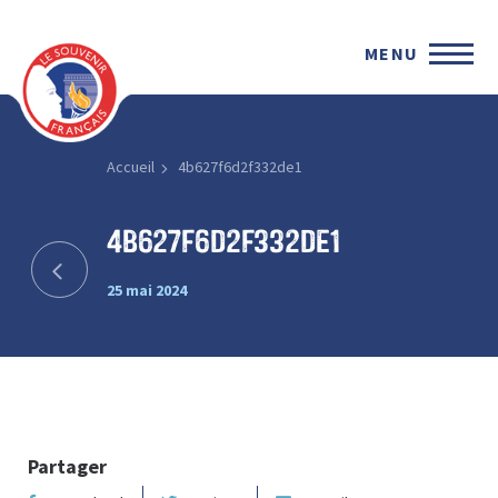
MENU
Accueil
4b627f6d2f332de1
4b627f6d2f332de1
25 mai 2024
Partager