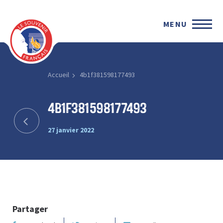
MENU
Accueil
4b1f381598177493
4b1f381598177493
27 janvier 2022
Partager