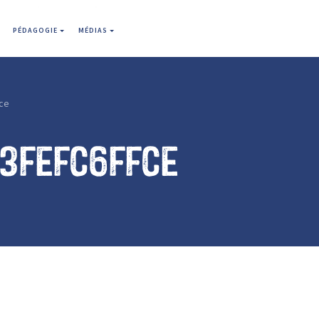
PÉDAGOGIE
MÉDIAS
fce
3fefc6ffce