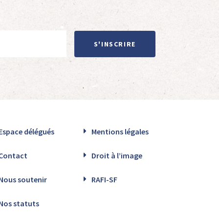
S'INSCRIRE
Espace délégués
Mentions légales
Contact
Droit à l’image
Nous soutenir
RAFI-SF
Nos statuts