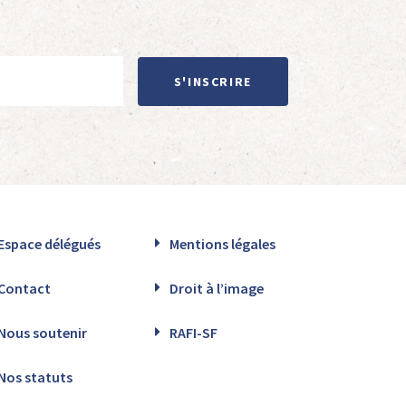
S'INSCRIRE
Espace délégués
Mentions légales
Contact
Droit à l’image
Nous soutenir
RAFI-SF
Nos statuts