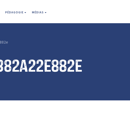
PÉDAGOGIE
MÉDIAS
882e
382a22e882e